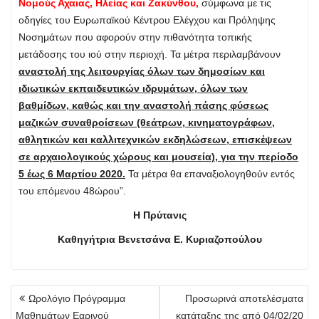
Νομούς Αχαΐας, Ηλείας και Ζακύνθου,
σύμφωνα με τις
οδηγίες του Ευρωπαϊκού Κέντρου Ελέγχου και Πρόληψης
Νοσημάτων που αφορούν στην πιθανότητα τοπικής
μετάδοσης του ιού στην περιοχή. Τα μέτρα περιλαμβάνουν
αναστολή της λειτουργίας όλων των δημοσίων και
ιδιωτικών εκπαιδευτικών ιδρυμάτων, όλων των
βαθμίδων, καθώς και την αναστολή πάσης φύσεως
μαζικών συναθροίσεων (θεάτρων, κινηματογράφων,
αθλητικών και καλλιτεχνικών εκδηλώσεων, επισκέψεων
σε αρχαιολογικούς χώρους και μουσεία), για την περίοδο
5 έως 6 Μαρτίου 2020.
Τα μέτρα θα επαναξιολογηθούν εντός
του επόμενου 48ώρου”.
Η Πρύτανις
Καθηγήτρια Βενετσάνα Ε. Κυριαζοπούλου
Πλοήγηση
Ωρολόγιο Πρόγραμμα
Προσωρινά αποτελέσματα
άρθρων
Μαθημάτων Εαρινού
κατάταξης της από 04/02/20