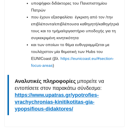
υποψήφιοι διδάκτορες του Πανεπιστημίου
Πατρών
που έχουν εξασφαλίσει έγκριση από τον /την
επιβλέποντα/επιβλέπουσα καθηγητή/καθηγήτριά
τους και το τμήμα/εργαστήριο υποδοχής για τη
συγκεκριμένη κινητικότητα
και των οποίων το θέμα ευθυγραμμίζεται με
τουλάχιστον μία θεματική των Hubs του
EUNICoast (βλ.
https://eunicoast.eu/#section-
focus-areas
)
Αναλυτικές πληροφορίες
μπορείτε να
εντοπίσετε στον παρακάτω σύνδεσμο:
https://www.upatras.gr/ypotrofies-
vrachychronias-kinitikotitas-gia-
ypopsifious-didaktores/