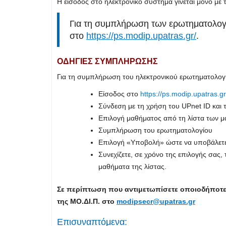
Η είσοδος στο ηλεκτρονικό σύστημα γίνεται μόνο με
Για τη συμπλήρωση των ερωτηματολογί
στο
https://ps.modip.upatras.gr/
.
ΟΔΗΓΙΕΣ ΣΥΜΠΛΗΡΩΣΗΣ
Για τη συμπλήρωση του ηλεκτρονικού ερωτηματολογ
Είσοδος στο
https://ps.modip.upatras.gr
Σύνδεση με τη χρήση του UPnet ID και
Επιλογή μαθήματος από τη λίστα των μ
Συμπλήρωση του ερωτηματολογίου
Επιλογή «Υποβολή» ώστε να υποβάλετε 
Συνεχίζετε, σε χρόνο της επιλογής σας
μαθήματα της λίστας.
Σε περίπτωση που αντιμετωπίσετε οποιοδήποτε
της ΜΟ.ΔΙ.Π. στο
modipsecr@upatras.gr
Επισυναπτόμενα: