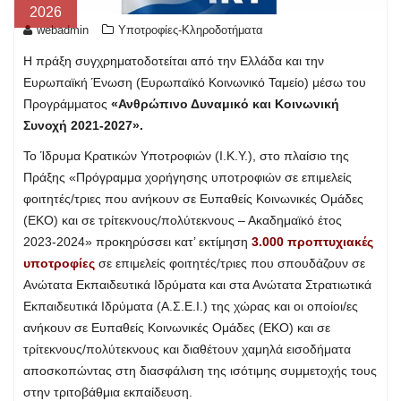
2026
webadmin
Υποτροφίες-Κληροδοτήματα
Η πράξη συγχρηματοδοτείται από την Ελλάδα και την
Ευρωπαϊκή Ένωση (Ευρωπαϊκό Κοινωνικό Ταμείο) μέσω του
Προγράμματος
«Ανθρώπινο Δυναμικό και Κοινωνική
Συνοχή 2021-2027».
Το Ίδρυμα Κρατικών Υποτροφιών (I.K.Y.), στο πλαίσιο της
Πράξης «Πρόγραμμα χορήγησης υποτροφιών σε επιμελείς
φοιτητές/τριες που ανήκουν σε Ευπαθείς Κοινωνικές Ομάδες
(ΕΚΟ) και σε τρίτεκνους/πολύτεκνους – Ακαδημαϊκό έτος
2023-2024» προκηρύσσει κατ’ εκτίμηση
3.000 προπτυχιακές
υποτροφίες
σε επιμελείς φοιτητές/τριες που σπουδάζουν σε
Ανώτατα Εκπαιδευτικά Ιδρύματα και στα Ανώτατα Στρατιωτικά
Εκπαιδευτικά Ιδρύματα (Α.Σ.Ε.Ι.) της χώρας και οι οποίοι/ες
ανήκουν σε Ευπαθείς Κοινωνικές Ομάδες (ΕΚΟ) και σε
τρίτεκνους/πολύτεκνους και διαθέτουν χαμηλά εισοδήματα
αποσκοπώντας στη διασφάλιση της ισότιμης συμμετοχής τους
στην τριτοβάθμια εκπαίδευση.