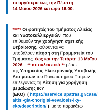
το αργότερο
έως την Πέμπτη
14
Μαΐου
2026 και ώρα 16.00.
*****
Οι φοιτητές του Τμήματος Αλιείας
και Υδατοκαλλιεργειών
που
επιθυμούν
την χορήγηση σχετικής
Βεβαίωσης
, καλούνται να
υποβάλουν
αίτηση στη Γραμματεία του
Τμήματος
έως και την Τετάρτη 13 Μαΐου
2026, **
αποκλειστικά **
μέσω
της
Υπηρεσίας Ηλεκτρονικής Υποβολής
Αιτημάτων
του Πανεπιστημίου Πατρών
επιλέγοντας τη
Αίτηση για χορήγηση
βεβαίωσης ΙΚΥ
(ΕΚΟ)
(
https://eservice.upatras.gr/case/
aitisi-gia-chorigisi-vevaiosis-iky-
eko/description/
)
με το παρακάτω