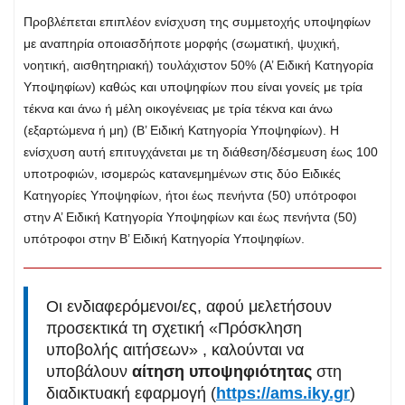
Προβλέπεται επιπλέον ενίσχυση της συμμετοχής υποψηφίων
με αναπηρία οποιασδήποτε μορφής (σωματική, ψυχική,
νοητική, αισθητηριακή) τουλάχιστον 50% (Α’ Ειδική Κατηγορία
Υποψηφίων) καθώς και υποψηφίων που είναι γονείς με τρία
τέκνα και άνω ή μέλη οικογένειας με τρία τέκνα και άνω
(εξαρτώμενα ή μη) (Β’ Ειδική Κατηγορία Υποψηφίων). Η
ενίσχυση αυτή επιτυγχάνεται με τη διάθεση/δέσμευση έως 100
υποτροφιών, ισομερώς κατανεμημένων στις δύο Ειδικές
Κατηγορίες Υποψηφίων, ήτοι έως πενήντα (50) υπότροφοι
στην Α’ Ειδική Κατηγορία Υποψηφίων και έως πενήντα (50)
υπότροφοι στην Β’ Ειδική Κατηγορία Υποψηφίων.
Οι ενδιαφερόμενοι/ες, αφού μελετήσουν
προσεκτικά τη σχετική «Πρόσκληση
υποβολής αιτήσεων» , καλούνται να
υποβάλουν
αίτηση υποψηφιότητας
στη
διαδικτυακή εφαρμογή (
https://ams.iky.gr
)