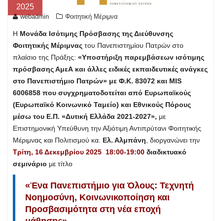
2025
webadmin
Φοιτητική Μέριμνα
Η
Μονάδα Ισότιμης Πρόσβασης της Διεύθυνσης
Φοιτητικής Μέριμνας
του Πανεπιστημίου Πατρών στο
πλαίσιο της Πράξης:
«Υποστήριξη παρεμβάσεων ισότιμης
πρόσβασης ΑμεΑ και άλλες ειδικές εκπαιδευτικές ανάγκες
στο Πανεπιστήμιο Πατρών» με Φ.Κ. 83072 και MIS
6006858 που συγχρηματοδοτείται από Ευρωπαϊκούς
(Ευρωπαϊκό Κοινωνικό Ταμείο) και Εθνικούς Πόρους
μέσω του Ε.Π. «Δυτική Ελλάδα 2021-2027»,
με
Επιστημονική Υπεύθυνη την Αξιότιμη Αντιπρύτανι Φοιτητικής
Μέριμνας και Πολιτισμού κα.
Ελ. Αλμπάνη
, διοργανώνει την
Τρίτη, 16 Δεκεμβρίου 2025 18:00-19:00
διαδικτυακό
σεμινάριο
με τίτλο
«Ένα Πανεπιστήμιο για Όλους: Τεχνητή
Νοημοσύνη, Κοινωνικοποίηση και
Προσβασιμότητα στη νέα εποχή
μάθησης».