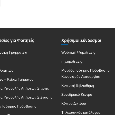
σίες για Φοιτητές
Χρήσιμοι Σύνδεσμοι
ονική Γραμματεία
Webmail @upatras.gr
my.upatras.gr
Φοιτητών
Μονάδα Ισότιμης Πρόσβασης-
Κανονισμός Λειτουργίας
ες – Κτίρια Τμήματος
Κεντρική Βιβλιοθήκη
α Υποβολής Αιτήσεων Σίτισης
Συνεδριακό Κέντρο
α Υποβολής Αιτήσεων Στέγασης
Κέντρο Δικτύου
 Ισότιμης Πρόσβασης
Τηλεφωνικός κατάλογος