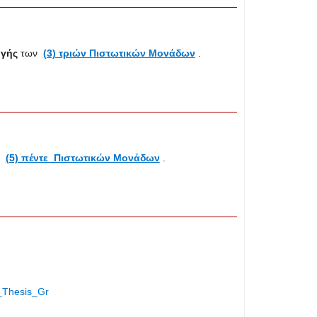
ογής
των
(3) τριών Πιστωτικών Μονάδων
.
ν
(5) πέντε Πιστωτικών Μονάδων
.
_Τhesis_Gr