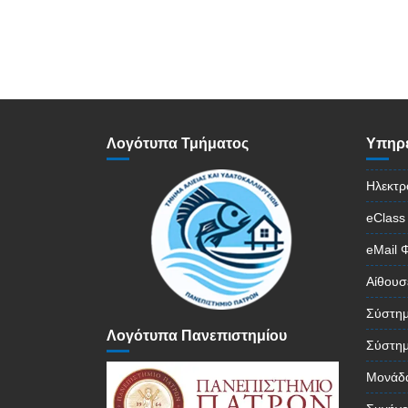
Λογότυπα Τμήματος
Υπηρε
Ηλεκτρ
eClass
eMail 
Αίθουσ
Σύστημ
Λογότυπα Πανεπιστημίου
Σύστημ
Μονάδα