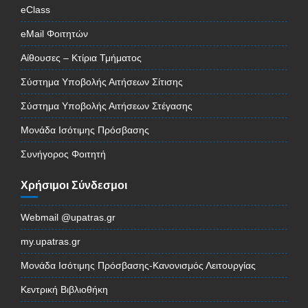
eClass
eMail Φοιτητών
Αίθουσες – Κτίρια Τμήματος
Σύστημα Υποβολής Αιτήσεων Σίτισης
Σύστημα Υποβολής Αιτήσεων Στέγασης
Μονάδα Ισότιμης Πρόσβασης
Συνήγορος Φοιτητή
Χρήσιμοι Σύνδεσμοι
Webmail @upatras.gr
my.upatras.gr
Μονάδα Ισότιμης Πρόσβασης-Κανονισμός Λειτουργίας
Κεντρική Βιβλιοθήκη