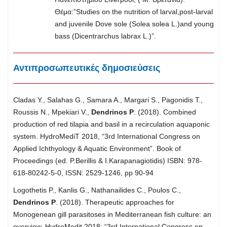
Θέμα:”Studies on the nutrition of larval,post-larval
and juvenile Dove sole (Solea solea L.)and young
bass (Dicentrarchus labrax L.)”.
Αντιπροσωπευτικές δημοσιεύσεις
Cladas Y., Salahas G., Samara A., Margari S., Pagonidis T.,
Roussis N., Mpekiari V.,
Dendrinos P
. (2018). Combined
production of red tilapia and basil in a recirculation aquaponic
system. HydroMediT 2018, “3rd International Congress on
Applied Ichthyology & Aquatic Environment”. Book of
Proceedings (ed. P.Berillis & I.Karapanagiotidis) ISBN: 978-
618-80242-5-0, ISSN: 2529-1246, pp 90-94
Logothetis P., Kanlis G., Nathanailides C., Poulos C.,
Dendrinos P
. (2018). Therapeutic approaches for
Monogenean gill parasitoses in Mediterranean fish culture: an
overview. HydroMedit 2018: “3rd International Congress on