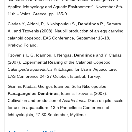
Applied Ichthyology and Aquatic Environment”. November 8th-
11th – Volos, Greece. pp. 135-9.
Cladas Y., Aidoni, P., Nikolopoulou S.,
Dendrinos P
., Samara
A., and Tzovenis (2008). Nauplii production of an egg carrying
calanoid copepod. EAS Conference, September 16-18,
Krakow, Poland.
Tzovenis I., G. Ioannou, I. Nengas,
Dendrinos
and Y. Cladas
(2007). Experimental Rearing of the Calanoid Copepod
Calanipeda aquaedulcis
Kritzhagin, for Use in Aquaculture,
EAS Conference 24- 27 October, Istanbul, Turkey.
Giannis Kladas, Giorgos Ioannou, Sofia Nikolopoulou,
Panagangelos Dendrinos
, Ioannis Tzovenis (2007).
Cultivation and production of
Acartia tonsa
Dana on pilot scale
for use in aquaculture. 13th Panhellenic Conference of
Ichthyologists, 27-30 September, Mytilene.