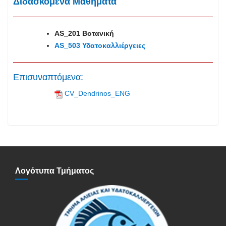
Διδασκόμενα Μαθήματα
AS_201 Βοτανική
AS_503 Υδατοκαλλιέργειες
Επισυναπτόμενα:
CV_Dendrinos_ENG
Λογότυπα Τμήματος