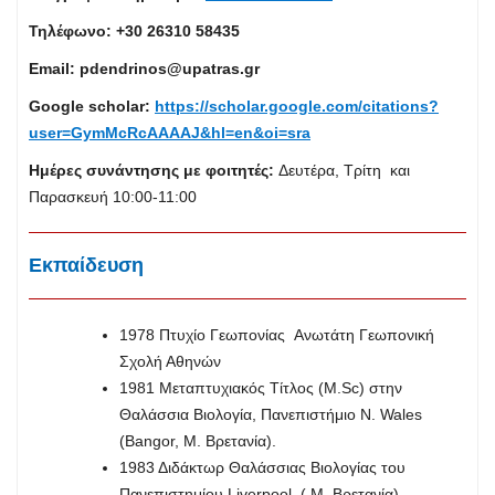
Τηλέφωνο:
+30 26310 58435
Email:
pdendrinos@upatras.gr
Google scholar:
https://scholar.google.com/citations?
user=GymMcRcAAAAJ&hl=en&oi=sra
Ημέρες συνάντησης με φοιτητές:
Δευτέρα, Τρίτη και
Παρασκευή 10:00-11:00
Εκπαίδευση
1978 Πτυχίο Γεωπονίας Ανωτάτη Γεωπονική
Σχολή Αθηνών
1981 Μεταπτυχιακός Τίτλος (M.Sc) στην
Θαλάσσια Βιολογία, Πανεπιστήμιο N. Wales
(Bangor, Μ. Βρετανία).
1983 Διδάκτωρ Θαλάσσιας Βιολογίας του
Πανεπιστημίου Liverpool, ( Μ. Βρετανία).