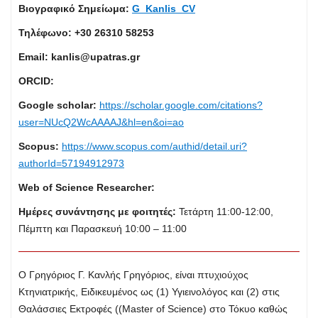
Βιογραφικό Σημείωμα:
G_Kanlis_
CV
Τηλέφωνο:
+30 26310 58253
Email:
kanlis@upatras.gr
ORCID:
Google scholar:
https://scholar.google.com/citations?
user=NUcQ2WcAAAAJ&hl=en&oi=ao
Scopus:
https://www.scopus.com/authid/detail.uri?
authorId=57194912973
Web of Science Researcher:
Ημέρες συνάντησης με φοιτητές:
Τετάρτη 11:00-12:00,
Πέμπτη και Παρασκευή 10:00 – 11:00
Ο Γρηγόριος Γ. Κανλής Γρηγόριος, είναι πτυχιούχος
Κτηνιατρικής, Ειδικευμένος ως (1) Υγιεινολόγος και (2) στις
Θαλάσσιες Εκτροφές ((Master of Science) στο Τόκυο καθώς