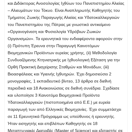
και Διδάκτορας Ανοσολογίας Ιχθύων του Πανεπιστημίου Αλιείας
– Αλιευμάτων του Τόκυο. Είναι Αναπληρωτής Καθηγητής του
Τμήματος Ζωικής Παραγωγής Αλιείας και Υδατοκαλλιεργειών
του Πανεπιστημίου της Πάτρας με γνωστικό αντικείμενο
«Οργανογένεση και Φυσιολογία Υδρόβιων Ζωικών
Οργανισμών». Τα ερευνητικά του ενδιαφέροντα αφορούν στην
(i) Πρότυπη Έρευνα στην Παραγωγή Καινοτόμων
Βιομηχανικών Προϊόντων ευρείας χρήσης, (ii) Μεθοδολογία
Συνδυαζόμενης Κτηνιατρικής με Ιχθυολογική Εξέταση για την
Ορθή Πρακτική Διαχείρισης Σταθμών και Μονάδων, (iii)
Βιοασφάλειας και Υγιεινής Ιχθυηρών. Έχει δημοσιεύσει 2
μονογραφίες, 1 εκπαιδευτικό βίντεο, 13 άρθρα σε διεθνή
περιοδικά και 18 Ανακοινώσεις σε διεθνή συνέδρια. Σχεδίασε
και υλοποίησε 3 Καινοτόμα Βιομηχανικά Προϊόντα
Υδατοκαλλιεργειών (πιστοποιημένα από Ε.Ε.) με ευρεία
παραγωγή των από Ελληνικές Βιομηχανίες. Έχει συμμετάσχει
σε 11 Ερευνητικά Πρόγραμμα ως υπεύθυνος ή ερευνητής.
Ήταν εισηγητής και επιβλέπων Καθηγητής σε 18
Μεταπτυχιακές Διατριβές (Master of Science) και εξεταστής σε