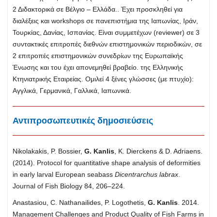
2 Διδακτορικά σε Βέλγιο – Ελλάδα.. Έχει προσκληθεί για
διαλέξεις και workshops σε πανεπιστήμια της Ιαπωνίας, Ιράν,
Τουρκίας, Δανίας, Ισπανίας. Είναι συμμετέχων (reviewer) σε 3
συντακτικές επιτροπές διεθνών επιστημονικών περιοδικών, σε
2 επιτροπές επιστημονικών συνεδρίων της Ευρωπαϊκής
Ένωσης και του έχει απονεμηθεί βραβείο. της Ελληνικής
Κτηνιατρικής Εταιρείας. Ομιλεί 4 ξένες γλώσσες (με πτυχίο):
Αγγλικά, Γερμανικά, Γαλλικά, Ιαπωνικά.
Αντιπροσωπευτικές δημοσιεύσεις
Nikolakakis, P. Bossier,
G. Kanlis
,
K. Dierckens & D. Adriaens.
(2014). Protocol for quantitative shape analysis of deformities
in early larval European seabass
Dicentrarchus labrax
.
Journal of Fish Biology 84, 206–224.
Anastasiou, C. Nathanailides, P. Logothetis,
G. Kanlis
. 2014.
Management Challenges and Product Quality of Fish Farms in