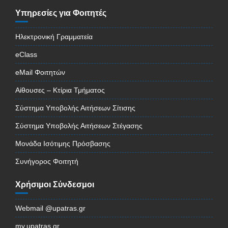
Υπηρεσίες για Φοιτητές
Ηλεκτρονική Γραμματεία
eClass
eMail Φοιτητών
Αίθουσες – Κτίρια Τμήματος
Σύστημα Υποβολής Αιτήσεων Σίτισης
Σύστημα Υποβολής Αιτήσεων Στέγασης
Μονάδα Ισότιμης Πρόσβασης
Συνήγορος Φοιτητή
Χρήσιμοι Σύνδεσμοι
Webmail @upatras.gr
my.upatras.gr