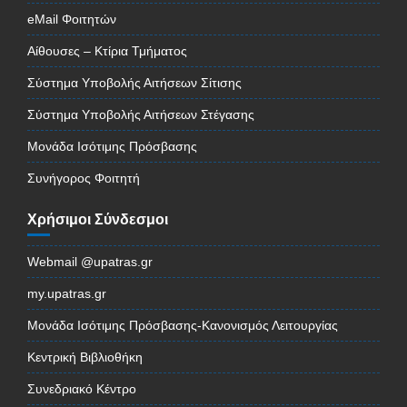
eMail Φοιτητών
Αίθουσες – Κτίρια Τμήματος
Σύστημα Υποβολής Αιτήσεων Σίτισης
Σύστημα Υποβολής Αιτήσεων Στέγασης
Μονάδα Ισότιμης Πρόσβασης
Συνήγορος Φοιτητή
Χρήσιμοι Σύνδεσμοι
Webmail @upatras.gr
my.upatras.gr
Μονάδα Ισότιμης Πρόσβασης-Κανονισμός Λειτουργίας
Κεντρική Βιβλιοθήκη
Συνεδριακό Κέντρο