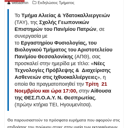
webadmin
Εκδηλώσεις Τμήματος
Το
Tμήμα Αλιείας & Υδατοκαλλιεργειών
(TAY), της
Σχολής Γεωπονικών
Επιστημών του Παν/μίου Πατρών
, σε
συνεργασία με
το
Εργαστηρίου Φυσιολογίας, του
Βιολογικού Τμήματος του Αριστοτελείου
Παν/μίου Θεσσαλονίκης
(ΑΠΘ), σας
προσκαλεί στην ημερίδα με τίτλο: «
Νέες
Τεχνολογίες Πρόβλεψης & Διαχείρισης
Ασθενειών στις Ιχθυοκαλλιέργειες
», η
οποία θα πραγματοποιηθεί την
Τρίτη 21
Νοεμβρίου και ώρα 17:00,
στην
Αίθουσα
της ΘΕΣ.Π.Ο.Α.Υ. Ν. Θεσπρωτίας
,
(πρώην κτήρια ΤΕΙ, Ηγουμενίτσα).
Θα παρουσιαστούν τα πρόσφατα ευρήματα που αφορούν στις
επιδράσεις του πρώιμου στρες στην υγεία των εκτρεφόμενων