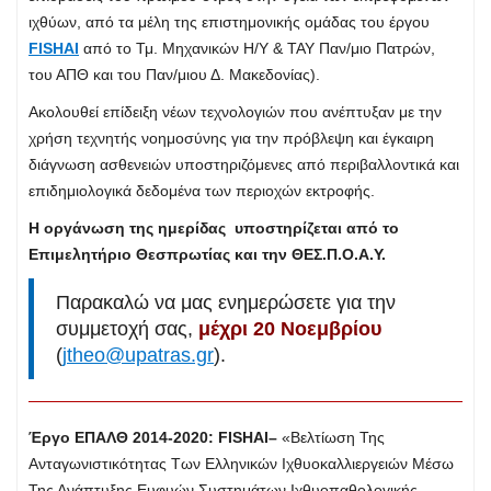
ιχθύων, από τα μέλη της επιστημονικής ομάδας του έργου
FISHAI
από το Τμ. Mηχανικών Η/Υ & ΤΑΥ Παν/μιο Πατρών,
του ΑΠΘ και του Παν/μιoυ Δ. Μακεδονίας).
Ακολουθεί επίδειξη νέων τεχνολογιών που ανέπτυξαν με την
χρήση τεχνητής νοημοσύνης για την πρόβλεψη και έγκαιρη
διάγνωση ασθενειών υποστηριζόμενες από περιβαλλοντικά και
επιδημιολογικά δεδομένα των περιοχών εκτροφής.
Η οργάνωση της ημερίδας υποστηρίζεται από το
Επιμελητήριο Θεσπρωτίας και την ΘΕΣ.Π.Ο.Α.Υ.
Παρακαλώ να μας ενημερώσετε για την
συμμετοχή σας,
μέχρι 20 Νοεμβρίου
(
jtheo@upatras.gr
).
Έργο ΕΠΑΛΘ 2014-2020:
FISHAI
–
«Βελτίωση Της
Ανταγωνιστικότητας Των Ελληνικών Ιχθυοκαλλιεργειών Μέσω
Της Ανάπτυξης Ευφυών Συστημάτων Ιχθυοπαθολογικής