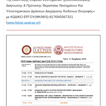
Διάγνωσης & Πρότασης Θεραπείας Νοσημάτων Και
Υποστηρικτικών Δράσεων Διαχείρισης Κινδύνων Εκτροφής»
με ΚΩΔΙΚΟ ΕΡΓΟΥ(ΦΚ/MIS):81769/5067321
(
www.fishai.upatras.gr
)