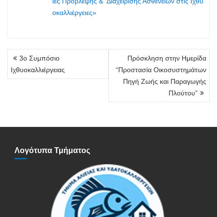
ίες Πρόβλεψης & Διαχείρισης Ασθενειών στις Ιχθυ
οκαλλιέργειες»
Πλοήγηση
3ο Συμπόσιο
Πρόσκληση στην Ημερίδα
άρθρων
Ιχθυοκαλλιέργειας
“Προστασία Οικοσυστημάτων
Πηγή Ζωής και Παραγωγής
Πλούτου”
Λογότυπα Τμήματος