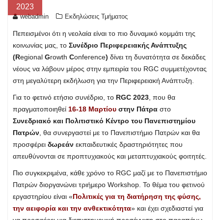
2023
webadmin
Εκδηλώσεις Τμήματος
Πεπεισμένοι ότι η νεολαία είναι το πιο δυναμικό κομμάτι της
κοινωνίας μας, το
Συνέδριο Περιφερειακής Ανάπτυξης
(R
egional
G
rowth
C
onference
)
δίνει τη δυνατότητα σε δεκάδες
νέους να λάβουν μέρος στην εμπειρία του RGC συμμετέχοντας
στη μεγαλύτερη εκδήλωση για την Περιφερειακή Ανάπτυξη.
Για το φετινό ετήσιο συνέδριο, το
RGC 2023
, που θα
πραγματοποιηθεί
16-18 Μαρτίου
στην Πάτρα
στο
Συνεδριακό και Πολιτιστικό Κέντρο του Πανεπιστημίου
Πατρών
, θα συνεργαστεί με το Πανεπιστήμιο Πατρών και θα
προσφέρει
δωρεάν
εκπαιδευτικές δραστηριότητες που
απευθύνονται σε προπτυχιακούς και μεταπτυχιακούς φοιτητές.
Πιο συγκεκριμένα, κάθε χρόνο το RGC μαζί με το Πανεπιστήμιο
Πατρών διοργανώνει τριήμερο Workshop. Το θέμα του φετινού
εργαστηρίου είναι «
Πολιτικές για τη διατήρηση της φύσης,
την αειφορία και την ανθεκτικότητα
» και έχει σχεδιαστεί για
να προσφέρει μια διεπιστημονική προσέγγιση στο παραπάνω