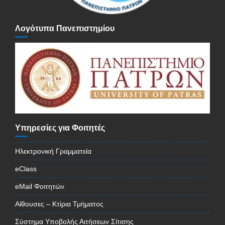
Λογότυπα Πανεπιστημίου
Υπηρεσίες για Φοιτητές
Ηλεκτρονική Γραμματεία
eClass
eMail Φοιτητών
Αίθουσες – Κτίρια Τμήματος
Σύστημα Υποβολής Αιτήσεων Σίτισης