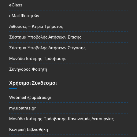
eClass
eMail Φοιτητών
Αίθουσες – Κτίρια Τμήματος
Σύστημα Υποβολής Αιτήσεων Σίτισης
Σύστημα Υποβολής Αιτήσεων Στέγασης
Μονάδα Ισότιμης Πρόσβασης
Συνήγορος Φοιτητή
Χρήσιμοι Σύνδεσμοι
Webmail @upatras.gr
my.upatras.gr
Μονάδα Ισότιμης Πρόσβασης-Κανονισμός Λειτουργίας
Κεντρική Βιβλιοθήκη