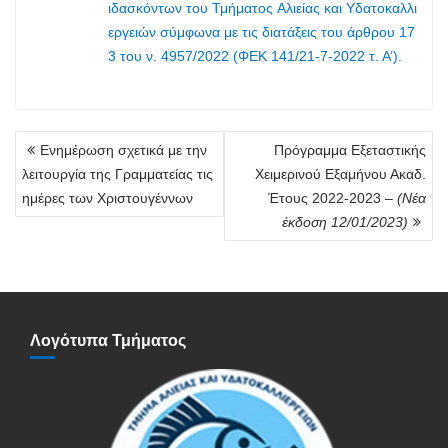
ιδασκόντων του Τμήματος Aλιείας και Υδατοκαλλι
εργειών σύμφωνα με τις διατάξεις του άρθρου 17
3 του ν. 4957/2022 (ΦΕΚ 141/21-7-2022 τ. Α’).
Πλοήγηση
Ενημέρωση σχετικά με την
Πρόγραμμα Εξεταστικής
άρθρων
λειτουργία της Γραμματείας τις
Χειμερινού Εξαμήνου Ακαδ.
ημέρες των Χριστουγέννων
Έτους 2022-2023 –
(Νέα
έκδοση 12/01/2023)
Λογότυπα Τμήματος