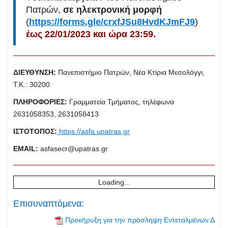
Πατρών,
σε ηλεκτρονική μορφή
(
https://forms.gle/crxfJSu8HvdKJmFJ9
)
έως 22/01/2023 και ώρα 23:59.
ΔΙΕΥΘΥΝΣΗ:
Πανεπιστήμιο Πατρών, Νέα Κτίρια Μεσολόγγι,
Τ.Κ.: 30200
ΠΛΗΡΟΦΟΡΙΕΣ:
Γραμματεία Τμήματος, τηλέφωνα
2631058353, 2631058413
ΙΣΤΟΤΟΠΟΣ:
https://asfa.upatras.gr
ΕMAIL:
asfasecr@upatras.gr
Loading...
Επισυναπτόμενα:
Προκήρυξη για την πρόσληψη Εντεταλμένων Δ