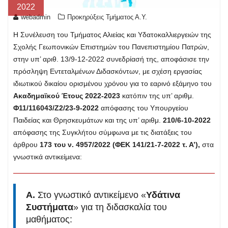
2022
webadmin
Προκηρύξεις Τμήματος Α.Υ.
Η Συνέλευση του Τμήματος Αλιείας και Υδατοκαλλιεργειών της
Σχολής Γεωπονικών Επιστημών του Πανεπιστημίου Πατρών,
στην υπ’ αριθ. 13/9-12-2022 συνεδρίασή της, αποφάσισε την
πρόσληψη Εντεταλμένων Διδασκόντων, με σχέση εργασίας
ιδιωτικού δικαίου ορισμένου χρόνου για το εαρινό εξάμηνο του
Ακαδημαϊκού Έτους 2022-2023
κατόπιν της υπ’ αριθμ.
Φ11/116043/Ζ2/23-9-2022
απόφασης του Υπουργείου
Παιδείας και Θρησκευμάτων και της υπ’ αριθμ.
210/6-10-2022
απόφασης της Συγκλήτου σύμφωνα με τις διατάξεις του
άρθρου
173 του ν. 4957/2022 (ΦΕΚ 141/21-7-2022 τ. Α’),
στα
γνωστικά αντικείμενα:
Α.
Στο γνωστικό αντικείμενο «
Υδάτινα
Συστήματα
» για τη διδασκαλία του
μαθήματος: