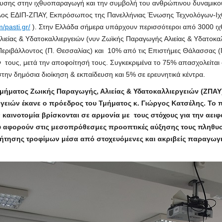
υσης στην ιχθυοπαραγωγή και την συμβολή του ανθρώπινου δυναμικού 
ος ΕΔIΠ-ΖΠΑΥ, Εκπρόσωπος της Πανελλήνιας Ένωσης Τεχνολόγων-Ιχ
/pasti.gr/
). Στην Ελλάδα σήμερα υπάρχουν περισσότεροι από 3000 ιχθ
λιείας & Υδατοκαλλιεργειών (νυν Ζωϊκής Παραγωγής Αλιείας & Υδατοκ
Περιβάλλοντος (Π. Θεσσαλίας) και 10% από τις Επιστήμες Θάλασσας (Π
 τους, μετά την αποφοίτησή τους. Συγκεκριμένα το 75% απασχολείται 
στην δημόσια διοίκηση & εκπαίδευση και 5% σε ερευνητικά κέντρα.
μήματος Ζωικής Παραγωγής, Αλιείας & Υδατοκαλλιεργειών (ΖΠΑΥ)
ργειών έκανε ο πρόεδρος του Τμήματος
κ. Γιώργος Κατσέλης. Το
 καινοτομία βρίσκονται σε αρμονία με τους στόχους για την αει
 αφορούν στις μεσοπρόθεσμες προοπτικές αύξησης τους πληθυσμ
ήτησης τροφίμων μέσα από στοχευόμενες και ακριβείς παραγωγικ