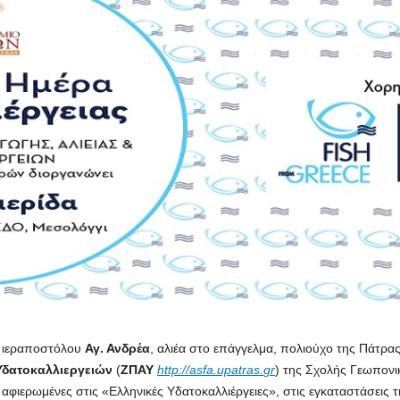
υ ιεραποστόλου
Αγ. Ανδρέα
, αλιέα στο επάγγελμα, πολιούχο της Πάτρα
Υδατοκαλλιεργειών
(
ΖΠΑΥ
http
://
asfa
.
upatras
.
gr
) της Σχολής Γεωπον
ς αφιερωμένες στις «Ελληνικές Υδατοκαλλιέργειες», στις εγκαταστάσεις