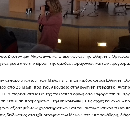
νου
, Διευθύντρια Μάρκετινγκ και Επικοινωνίας, της Ελληνικής Οργάν
έργειας μέσα από την ίδρυση της ομάδας παραγωγών και των προγραμ
την αειφόρο ανάπτυξη των Μελών της, η µη κερδοσκοπική Ελληνική Ο
μερα από 23 Μέλη, που έχουν μονάδες στην ελληνική επικράτεια. Αντ
.Ο.Π.Υ. παρέχει στα Μέλη της πολλαπλά οφέλη όσον αφορά στη συνεργα
 την επίλυση προβλημάτων, την επικοινωνία µε τις αρχές και άλλα. Απ
ξη των αξιοσημείωτων χαρακτηριστικών και του ανταγωνιστικού πλεον
είς διαδικασίες στα ιχθυοτροφεία των Μελών, στην πεντακάθαρη, διά