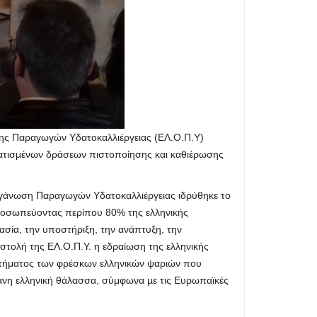
ωσης Παραγωγών Υδατοκαλλιέργειας (EΛ.Ο.Π.Υ)
ματισμένων δράσεων πιστοποίησης και καθιέρωσης
ργάνωση Παραγωγών Υδατοκαλλιέργειας ιδρύθηκε το
ιπροσωπεύοντας περίπου 80% της ελληνικής
σία, την υποστήριξη, την ανάπτυξη, την
οστολή της EΛ.Ο.Π.Υ. η εδραίωση της ελληνικής
εκτήματος των φρέσκων ελληνικών ψαριών που
φανη ελληνική θάλασσα, σύμφωνα µε τις Ευρωπαϊκές