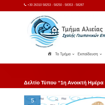
Μεταπηδήστε
+30 26310 58253 - 58250 - 58353 - 58287
στο
περιεχόμενο
Α
To Τμήμα
Εκπαίδευση
ρ
χ
ι
κ
ή
Δελτίο Τύπου “1η Ανοικτή Ημέρα
5